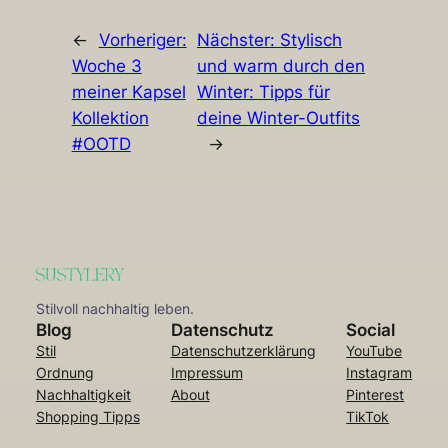
←
Vorheriger:
Nächster:
Stylisch
Woche 3
und warm durch den
meiner Kapsel
Winter: Tipps für
Kollektion
deine Winter-Outfits
#OOTD
→
Stilvoll nachhaltig leben.
Blog
Datenschutz
Social
Stil
Datenschutzerklärung
YouTube
Ordnung
Impressum
Instagram
Nachhaltigkeit
About
Pinterest
Shopping Tipps
TikTok