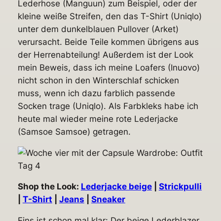
Lederhose (Manguun) zum Beispiel, oder der
kleine weiße Streifen, den das T-Shirt (Uniqlo)
unter dem dunkelblauen Pullover (Arket)
verursacht. Beide Teile kommen übrigens aus
der Herrenabteilung! Außerdem ist der Look
mein Beweis, dass ich meine Loafers (Inuovo)
nicht schon in den Winterschlaf schicken
muss, wenn ich dazu farblich passende
Socken trage (Uniqlo). Als Farbkleks habe ich
heute mal wieder meine rote Lederjacke
(Samsoe Samsoe) getragen.
Shop the Look:
Lederjacke beige
|
Strickpulli
|
T-Shirt
|
Jeans
|
Sneaker
Eins ist schon mal klar: Der beige Lederblazer