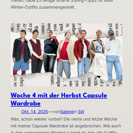
frieren, habe ich einige smarte Styling-Tipps für eure
Winter-Outfits zusammengestellt.
Woche 4 mit der Herbst Capsule
Wardrobe
—
Okt. 14, 2025
von
Sabine
in
Stil
Was, schon wieder vorbei? Die vierte und letzte Woche
mit meiner Capsule Wardrobe ist angebrochen. Wie auch
in den vergangenen Wochen kannst du hier alle Outfits