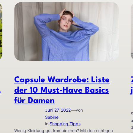
Capsule Wardrobe: Liste
,
der 10 Must-Have Basics
für Damen
—
Juni 27, 2022
von
S
Sabine
u
in
Shopping Tipps
d
Wenig Kleidung gut kombinieren? Mit den richtigen