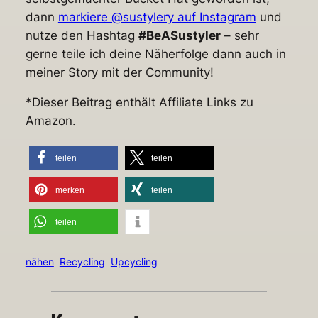
dann
markiere @sustylery auf Instagram
und
nutze den Hashtag
#BeASustyler
– sehr
gerne teile ich deine Näherfolge dann auch in
meiner Story mit der Community!
*Dieser Beitrag enthält Affiliate Links zu
Amazon.
teilen
teilen
merken
teilen
teilen
nähen
Recycling
Upcycling