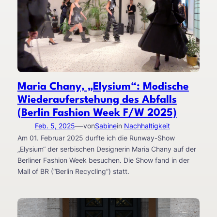
Maria Chany, „Elysium“: Modische
Wiederauferstehung des Abfalls
(Berlin Fashion Week F/W 2025)
—
Feb. 5, 2025
von
Sabine
in
Nachhaltigkeit
Am 01. Februar 2025 durfte ich die Runway-Show
„Elysium“ der serbischen Designerin Maria Chany auf der
Berliner Fashion Week besuchen. Die Show fand in der
Mall of BR (“Berlin Recycling”) statt.