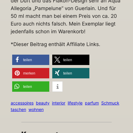
der Duft und das Flakon-Design sehr an Aqua
Allegoria „Pampelune“ von Guerlain. Und für
50 ml macht man bei einem Preis von ca. 20
Euro auch nichts falsch. Mein Exemplar liegt
jedenfalls schon im Warenkorb!
*Dieser Beitrag enthält Affiliate Links.
teilen
teilen
merken
teilen
teilen
accessoires
beauty
interior
lifestyle
parfum
Schmuck
taschen
wohnen