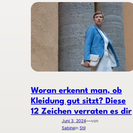
Woran erkennt man, ob
Kleidung gut sitzt? Diese
12 Zeichen verraten es dir
—
Juni 3, 2024
von
Sabine
in
Stil