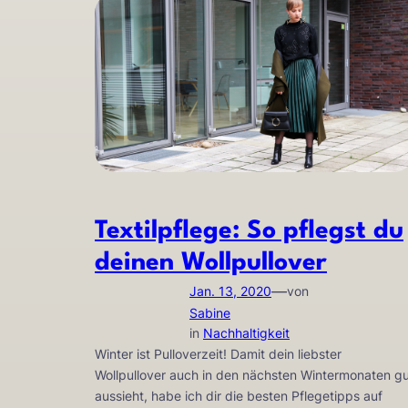
Textilpflege: So pflegst du
deinen Wollpullover
—
Jan. 13, 2020
von
Sabine
in
Nachhaltigkeit
Winter ist Pulloverzeit! Damit dein liebster
Wollpullover auch in den nächsten Wintermonaten g
aussieht, habe ich dir die besten Pflegetipps auf